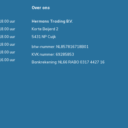
Over ons
18.00 uur
Hermans Trading B.V.
18.00 uur
Korte Beijerd 2
18.00 uur
5431 NP Cuijk
18.00 uur
btw-nummer: NL857816718B01
18.00 uur
KVK nummer: 69285853
16.00 uur
Bankrekening: NL66 RABO 0317 4427 16