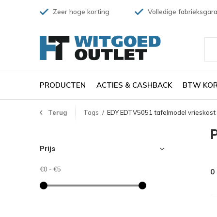
Zeer hoge korting
Volledige fabrieksgara
PRODUCTEN
ACTIES & CASHBACK
BTW KOR
Terug
Tags
EDY EDTV5051 tafelmodel vrieskast
P
Prijs
€0
-
€5
0