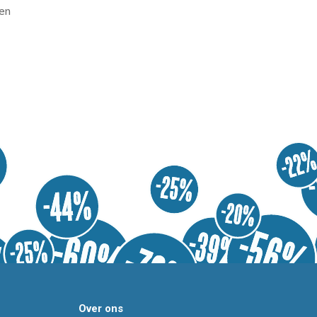
en
Over ons