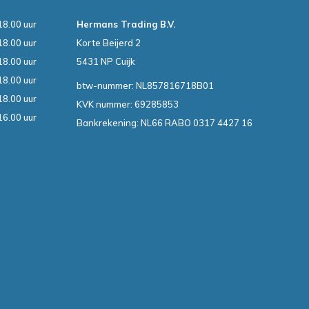
18.00 uur
Hermans Trading B.V.
18.00 uur
Korte Beijerd 2
18.00 uur
5431 NP Cuijk
18.00 uur
btw-nummer: NL857816718B01
18.00 uur
KVK nummer: 69285853
16.00 uur
Bankrekening: NL66 RABO 0317 4427 16