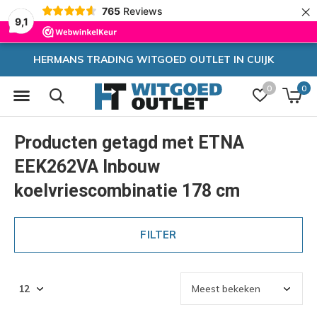
×
765
Reviews
9,1
OUTLET IN CUIJK
Zeer hoge k
0
0
Producten getagd met ETNA
EEK262VA Inbouw
koelvriescombinatie 178 cm
FILTER