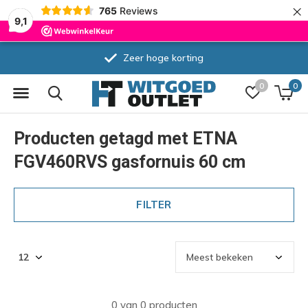
×
765
Reviews
9,1
Zeer hoge korting
0
0
Producten getagd met ETNA
FGV460RVS gasfornuis 60 cm
FILTER
0 van 0 producten