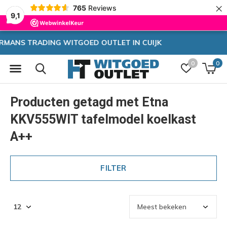
×
765
Reviews
9,1
JK
Zeer hoge korting
0
0
Producten getagd met Etna
KKV555WIT tafelmodel koelkast
A++
FILTER