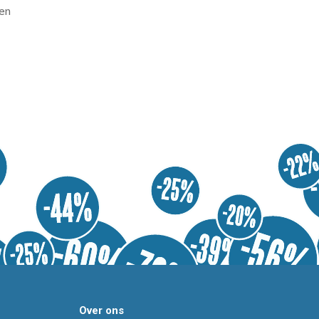
en
Over ons