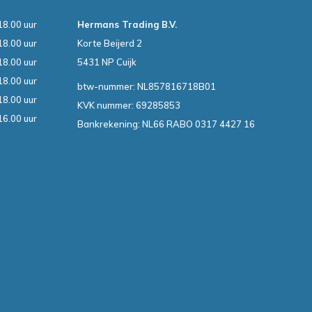
18.00 uur
Hermans Trading B.V.
18.00 uur
Korte Beijerd 2
18.00 uur
5431 NP Cuijk
18.00 uur
btw-nummer: NL857816718B01
18.00 uur
KVK nummer: 69285853
16.00 uur
Bankrekening: NL66 RABO 0317 4427 16