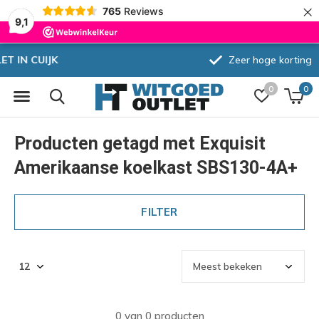
×
765
Reviews
9,1
Zeer hoge korting
0
0
Producten getagd met Exquisit
Amerikaanse koelkast SBS130-4A+
FILTER
0 van 0 producten