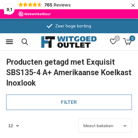
×
765
Reviews
9,1
Zeer hoge korting
0
0
Producten getagd met Exquisit
SBS135-4 A+ Amerikaanse Koelkast
Inoxlook
FILTER