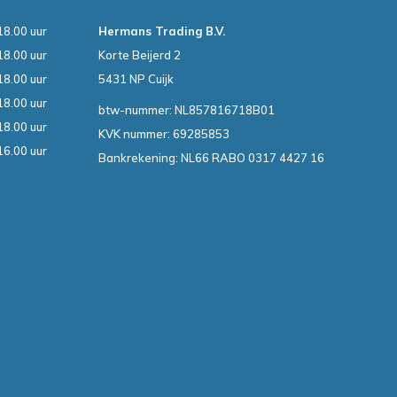
18.00 uur
Hermans Trading B.V.
18.00 uur
Korte Beijerd 2
18.00 uur
5431 NP Cuijk
18.00 uur
btw-nummer: NL857816718B01
18.00 uur
KVK nummer: 69285853
16.00 uur
Bankrekening: NL66 RABO 0317 4427 16