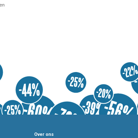
en
Over ons