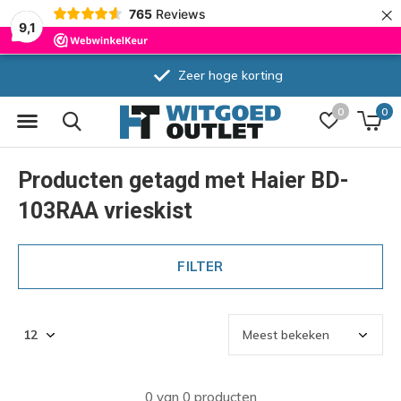
×
765
Reviews
9,1
Zeer hoge korting
0
0
Producten getagd met Haier BD-
103RAA vrieskist
FILTER
0 van 0 producten