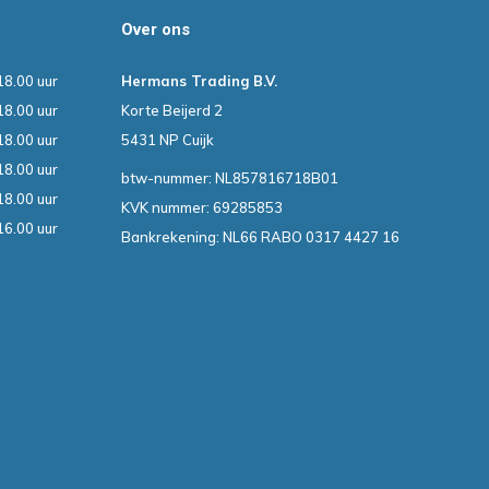
Over ons
18.00 uur
Hermans Trading B.V.
18.00 uur
Korte Beijerd 2
18.00 uur
5431 NP Cuijk
18.00 uur
btw-nummer: NL857816718B01
18.00 uur
KVK nummer: 69285853
16.00 uur
Bankrekening: NL66 RABO 0317 4427 16