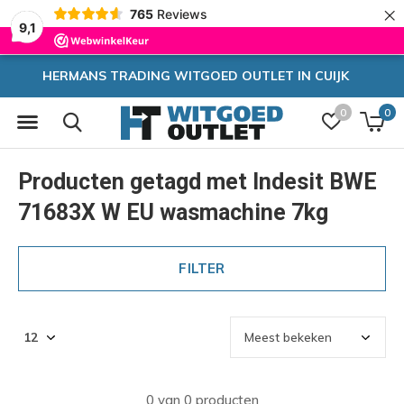
×
765
Reviews
9,1
RADING WITGOED OUTLET IN CUIJK
0
0
Producten getagd met Indesit BWE
71683X W EU wasmachine 7kg
FILTER
0 van 0 producten