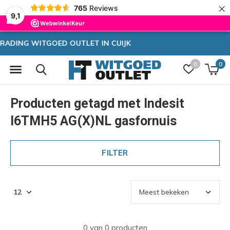
×
765
Reviews
9,1
Zeer hoge korting
0
0
Producten getagd met Indesit
I6TMH5 AG(X)NL gasfornuis
FILTER
0 van 0 producten