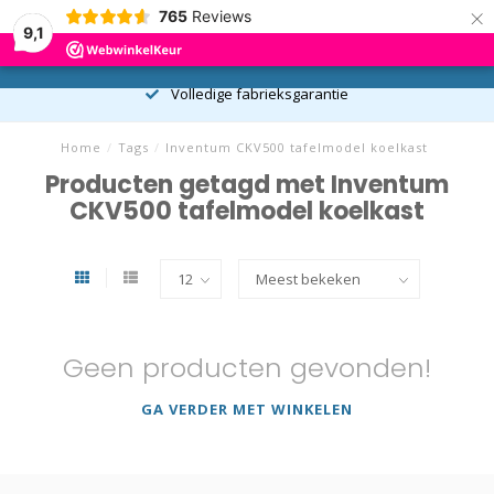
×
765
Reviews
9,1
0
MENU
Volledige fabrieksgarantie
Home
/
Tags
/
Inventum CKV500 tafelmodel koelkast
Producten getagd met Inventum
CKV500 tafelmodel koelkast
Geen producten gevonden!
GA VERDER MET WINKELEN