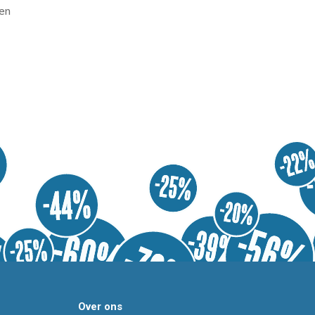
en
Over ons