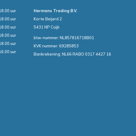
18.00 uur
Hermans Trading B.V.
18.00 uur
Korte Beijerd 2
18.00 uur
5431 NP Cuijk
18.00 uur
btw-nummer: NL857816718B01
18.00 uur
KVK nummer: 69285853
16.00 uur
Bankrekening: NL66 RABO 0317 4427 16