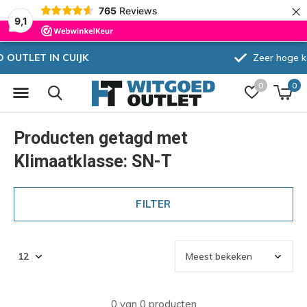
×
765
Reviews
9,1
Zeer hoge korting
0
0
Producten getagd met
Klimaatklasse: SN-T
FILTER
0 van 0 producten