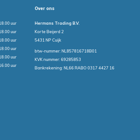
Over ons
18.00 uur
Hermans Trading B.V.
18.00 uur
Korte Beijerd 2
18.00 uur
5431 NP Cuijk
18.00 uur
btw-nummer: NL857816718B01
18.00 uur
KVK nummer: 69285853
16.00 uur
Bankrekening: NL66 RABO 0317 4427 16