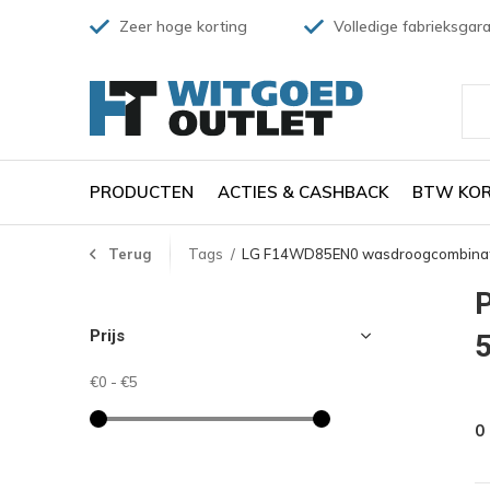
Zeer hoge korting
Volledige fabrieksgara
PRODUCTEN
ACTIES & CASHBACK
BTW KOR
Terug
Tags
LG F14WD85EN0 wasdroogcombinati
Prijs
5
€0
-
€5
0