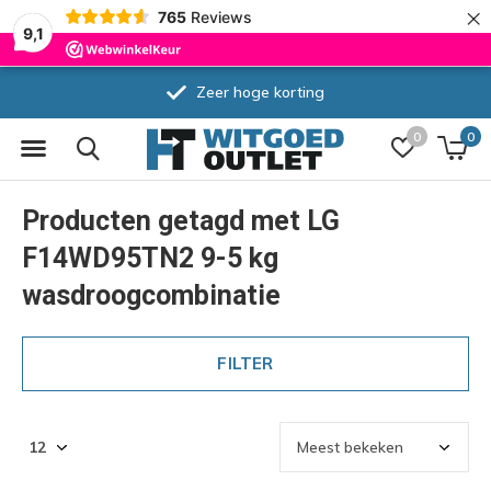
×
765
Reviews
9,1
Zeer hoge korting
0
0
Producten getagd met LG
F14WD95TN2 9-5 kg
wasdroogcombinatie
FILTER