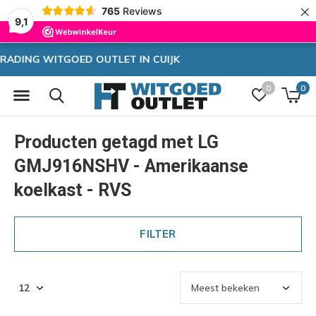
×
765
Reviews
9,1
Zeer hoge korting
0
0
Producten getagd met LG
GMJ916NSHV - Amerikaanse
koelkast - RVS
FILTER