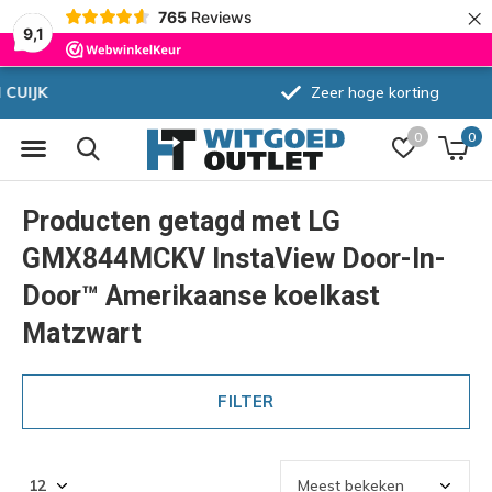
×
765
Reviews
9,1
Zeer hoge korting
0
0
Producten getagd met LG
GMX844MCKV InstaView Door-In-
Door™ Amerikaanse koelkast
Matzwart
FILTER