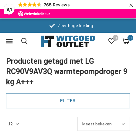
×
765
Reviews
9,1
Zeer hoge korting
0
0
Producten getagd met LG
RC90V9AV3Q warmtepompdroger 9
kg A+++
FILTER