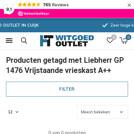
×
765
Reviews
9,1
Zeer hoge korting
0
0
Producten getagd met Liebherr GP
1476 Vrijstaande vrieskast A++
FILTER
0 van 0 producten