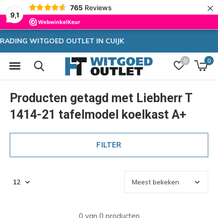
×
765
Reviews
9,1
Zeer hoge korting
0
0
Producten getagd met Liebherr T
1414-21 tafelmodel koelkast A+
FILTER
0 van 0 producten