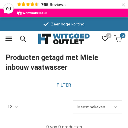
×
765
Reviews
9,1
Zeer hoge korting
0
0
Producten getagd met Miele
inbouw vaatwasser
FILTER
0 van 0 producten