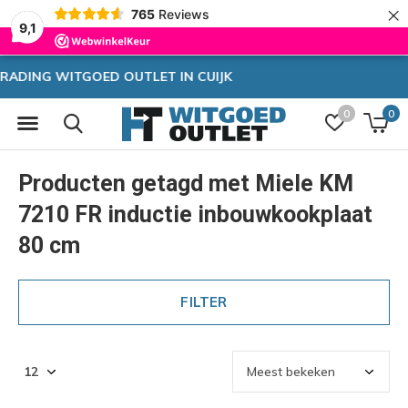
×
765
Reviews
9,1
Zeer hoge korting
0
0
Producten getagd met Miele KM
7210 FR inductie inbouwkookplaat
80 cm
FILTER