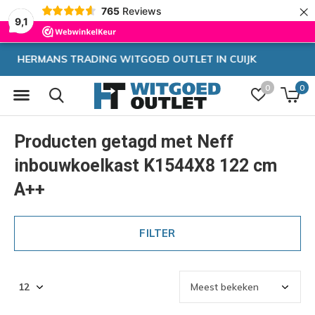
×
765
Reviews
9,1
CUIJK
Zeer hoge korting
0
0
Producten getagd met Neff
inbouwkoelkast K1544X8 122 cm
A++
FILTER