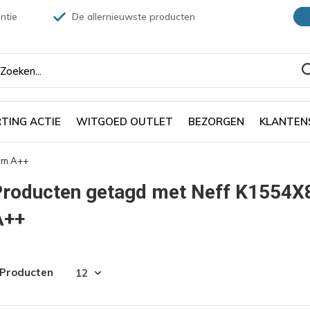
ntie
De allernieuwste producten
TING ACTIE
WITGOED OUTLET
BEZORGEN
KLANTEN
cm A++
roducten getagd met Neff K1554X8
A++
 Producten