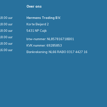
Over ons
18.00 uur
Hermans Trading B.V.
18.00 uur
Korte Beijerd 2
18.00 uur
5431 NP Cuijk
18.00 uur
btw-nummer: NL857816718B01
18.00 uur
KVK nummer: 69285853
16.00 uur
Bankrekening: NL66 RABO 0317 4427 16