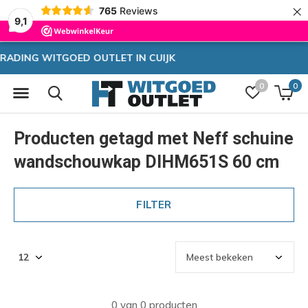
×
765
Reviews
9,1
Zeer hoge korting
0
0
Producten getagd met Neff schuine
wandschouwkap DIHM651S 60 cm
FILTER
0 van 0 producten