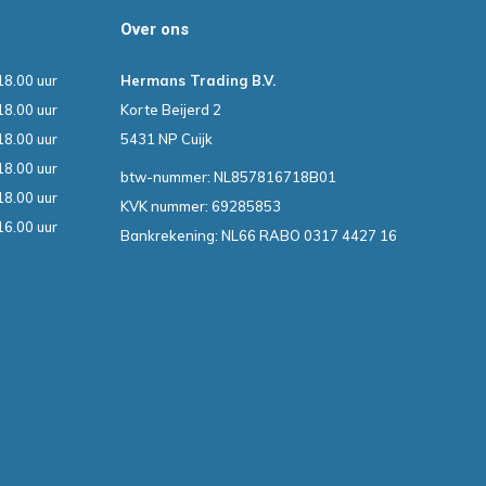
Over ons
18.00 uur
Hermans Trading B.V.
18.00 uur
Korte Beijerd 2
18.00 uur
5431 NP Cuijk
18.00 uur
btw-nummer: NL857816718B01
18.00 uur
KVK nummer: 69285853
16.00 uur
Bankrekening: NL66 RABO 0317 4427 16