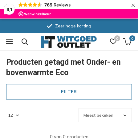
×
765
Reviews
9,1
Zeer hoge korting
0
0
Producten getagd met Onder- en
bovenwarmte Eco
FILTER
0 van 0 producten