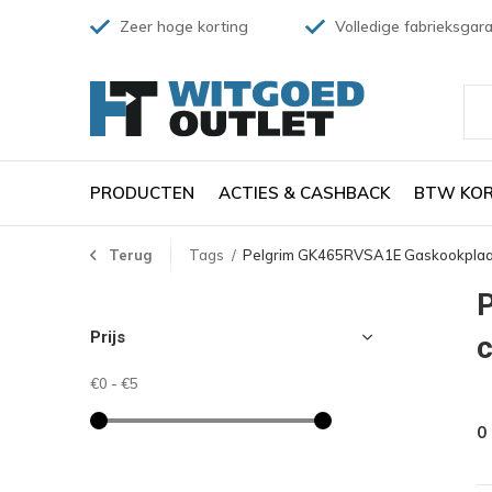
Zeer hoge korting
Volledige fabrieksgara
PRODUCTEN
ACTIES & CASHBACK
BTW KOR
Terug
Tags
Pelgrim GK465RVSA1E Gaskookplaat
Prijs
c
€0
-
€5
0