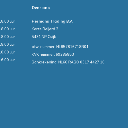
Over ons
18.00 uur
Hermans Trading B.V.
18.00 uur
Korte Beijerd 2
18.00 uur
5431 NP Cuijk
18.00 uur
btw-nummer: NL857816718B01
18.00 uur
KVK nummer: 69285853
16.00 uur
Bankrekening: NL66 RABO 0317 4427 16