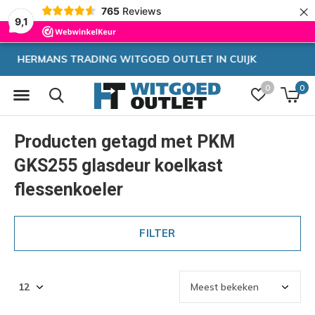
×
765
Reviews
9,1
CUIJK
Zeer hoge korting
0
0
Producten getagd met PKM
GKS255 glasdeur koelkast
flessenkoeler
FILTER