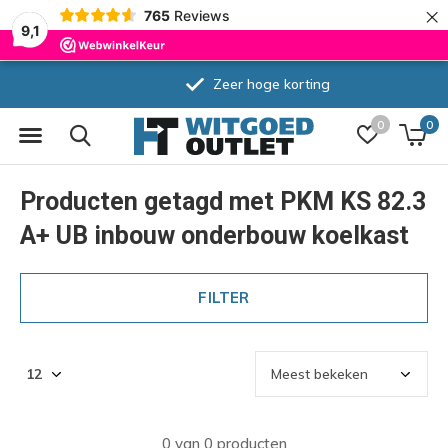
×
765
Reviews
9,1
Zeer hoge korting
0
0
Producten getagd met PKM KS 82.3
A+ UB inbouw onderbouw koelkast
FILTER
0 van 0 producten