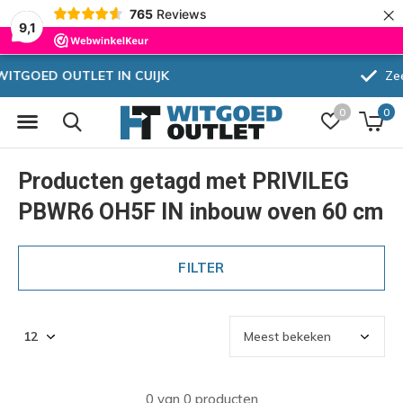
×
765
Reviews
9,1
Zeer hoge korting
0
0
Producten getagd met PRIVILEG
PBWR6 OH5F IN inbouw oven 60 cm
FILTER
0 van 0 producten