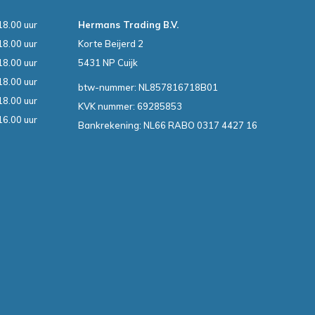
18.00 uur
Hermans Trading B.V.
18.00 uur
Korte Beijerd 2
18.00 uur
5431 NP Cuijk
18.00 uur
btw-nummer: NL857816718B01
18.00 uur
KVK nummer: 69285853
16.00 uur
Bankrekening: NL66 RABO 0317 4427 16