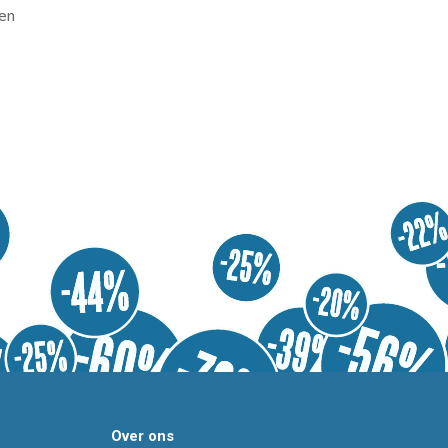
en
Over ons