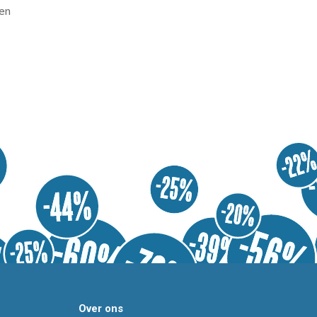
en
Over ons