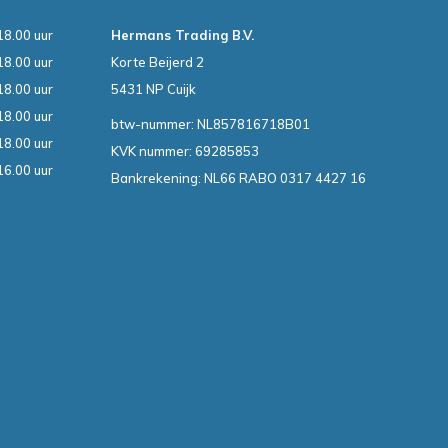
18.00 uur
Hermans Trading B.V.
18.00 uur
Korte Beijerd 2
18.00 uur
5431 NP Cuijk
18.00 uur
btw-nummer: NL857816718B01
18.00 uur
KVK nummer: 69285853
16.00 uur
Bankrekening: NL66 RABO 0317 4427 16