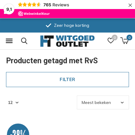
×
765
Reviews
9,1
Zeer hoge korting
0
0
Producten getagd met RvS
FILTER
-28%