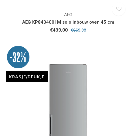
AEG
AEG KP8404001M solo inbouw oven 45 cm
€439,00
€669,00
-32%
KRASJE/DEUKJE