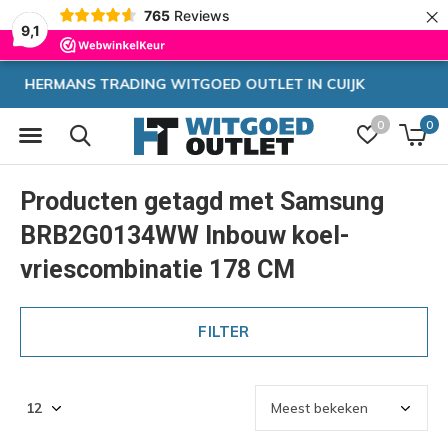
×
765
Reviews
9,1
CUIJK
Zeer hoge korting
0
0
Producten getagd met Samsung
BRB2G0134WW Inbouw koel-
vriescombinatie 178 CM
FILTER