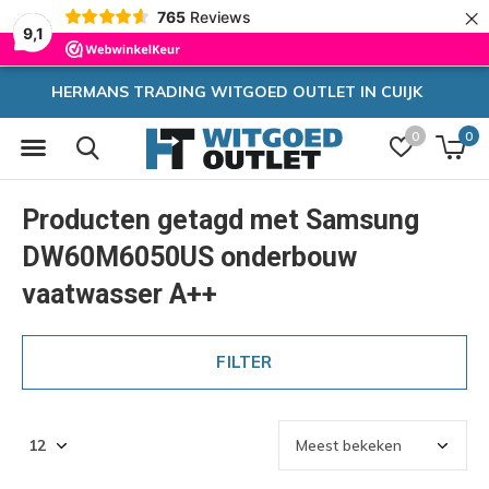
×
765
Reviews
9,1
ITGOED OUTLET IN CUIJK
Zee
0
0
Producten getagd met Samsung
DW60M6050US onderbouw
vaatwasser A++
FILTER