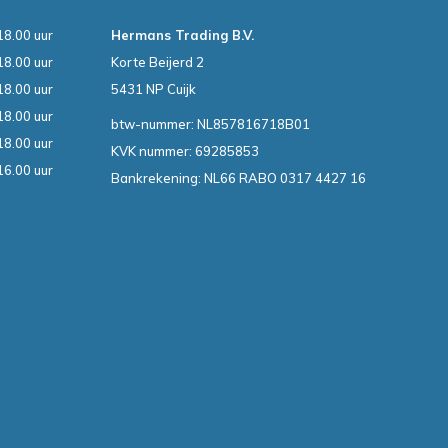
18.00 uur
Hermans Trading B.V.
18.00 uur
Korte Beijerd 2
18.00 uur
5431 NP Cuijk
18.00 uur
btw-nummer: NL857816718B01
18.00 uur
KVK nummer: 69285853
16.00 uur
Bankrekening: NL66 RABO 0317 4427 16