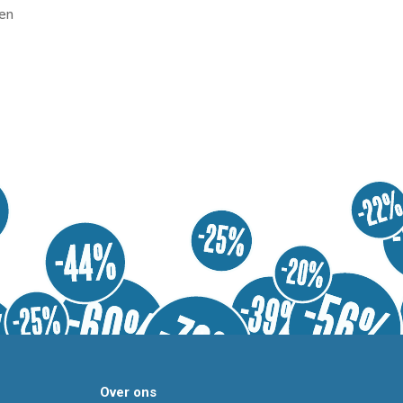
en
Over ons