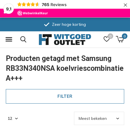
×
765
Reviews
9,1
Zeer hoge korting
0
0
Producten getagd met Samsung
RB33N340NSA koelvriescombinatie
A+++
FILTER