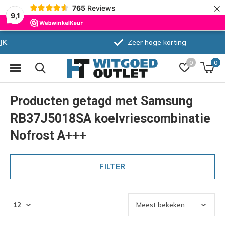
×
765
Reviews
9,1
Zeer hoge korting
0
0
Producten getagd met Samsung
RB37J5018SA koelvriescombinatie
Nofrost A+++
FILTER