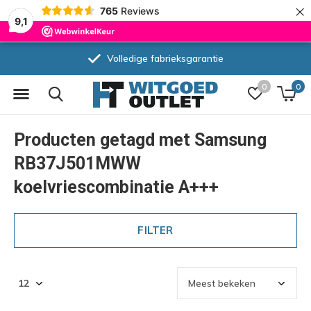
×
765
Reviews
9,1
Volledige fabrieksgarantie
0
0
Producten getagd met Samsung
RB37J501MWW
koelvriescombinatie A+++
FILTER