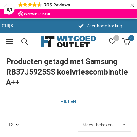
×
765
Reviews
9,1
Zeer hoge korting
0
0
Producten getagd met Samsung
RB37J5925SS koelvriescombinatie
A++
FILTER