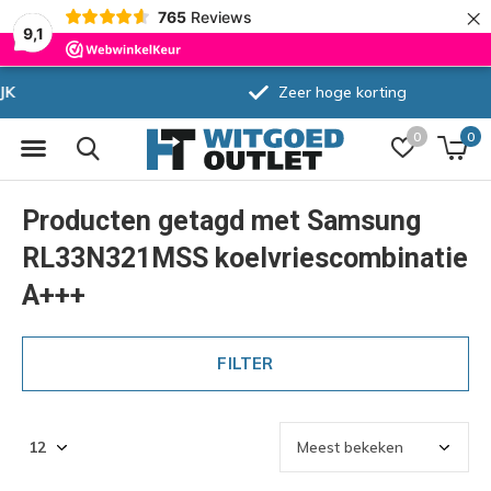
×
765
Reviews
9,1
Zeer hoge korting
0
0
Producten getagd met Samsung
RL33N321MSS koelvriescombinatie
A+++
FILTER