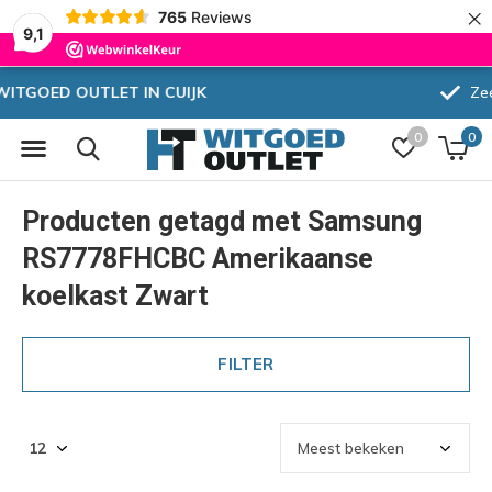
×
765
Reviews
9,1
Zeer hoge korting
0
0
Producten getagd met Samsung
RS7778FHCBC Amerikaanse
koelkast Zwart
FILTER