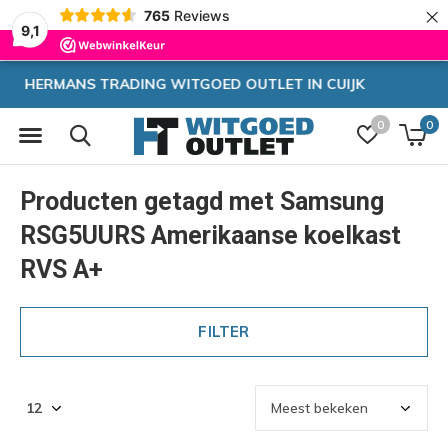
×
765
Reviews
9,1
CUIJK
Zeer hoge korting
0
0
Producten getagd met Samsung
RSG5UURS Amerikaanse koelkast
RVS A+
FILTER