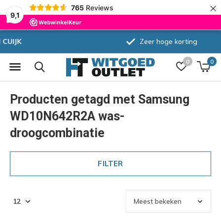
×
765
Reviews
9,1
Zeer hoge korting
0
0
Producten getagd met Samsung
WD10N642R2A was-
droogcombinatie
FILTER