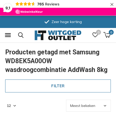
×
765
Reviews
9,1
Zeer hoge korting
0
0
Producten getagd met Samsung
WD8EK5A00OW
wasdroogcombinatie AddWash 8kg
FILTER