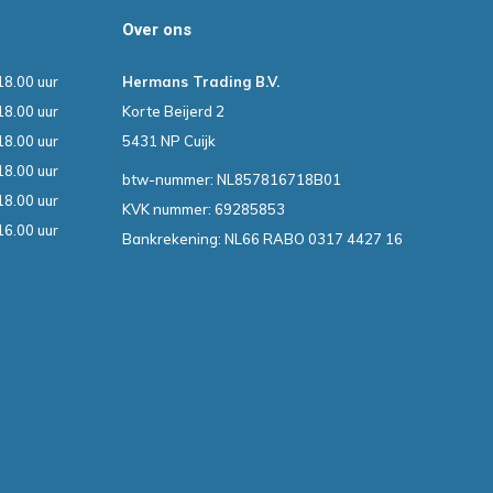
Over ons
18.00 uur
Hermans Trading B.V.
18.00 uur
Korte Beijerd 2
18.00 uur
5431 NP Cuijk
18.00 uur
btw-nummer: NL857816718B01
18.00 uur
KVK nummer: 69285853
16.00 uur
Bankrekening: NL66 RABO 0317 4427 16